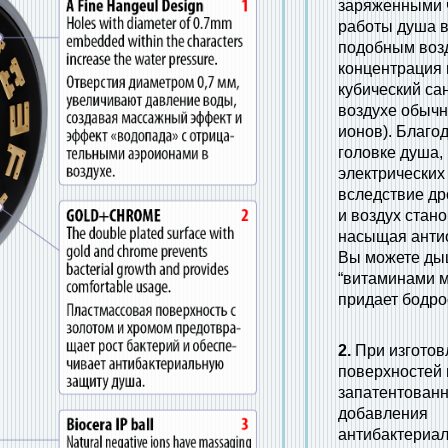
заряженными ч
работы душа в
подобным воз
концентрация 
кубический са
воздухе обычн
ионов). Благо
головке душа,
электрически
вследствие др
и воздух стан
насыщая анти
Вы можете ды
“витаминами м
придает бодро
2.
При изготов
поверхностей 
запатентован
добавления
антибактериа