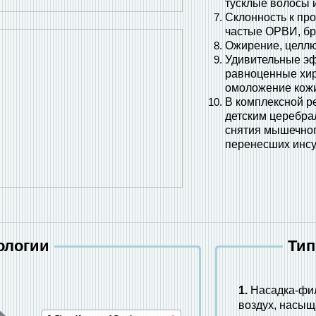
тусклые волосы и
Склонность к пр
частые ОРВИ, бр
Ожирение, целлю
Удивительные эф
равноценные хир
омоложение кожи
В комплексной р
детским церебра
снятия мышечного
перенесших инсу
ологии
Тип
1.
Насадка-фил
воздух, насыщ