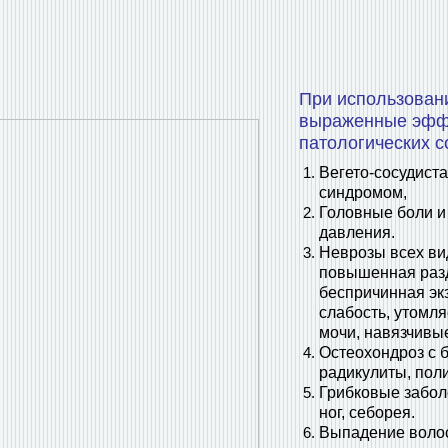
При использован
выраженные эфф
патологических с
Вегето-сосудист
синдромом,
Головные боли и
давления.
Неврозы всех ви
повышенная раз
беспричинная эк
слабость, утомл
мочи, навязчивы
Остеохондроз с 
радикулиты, пол
Грибковые забол
ног, себорея.
Выпадение волос