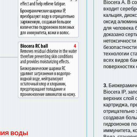
Biocera А. В с
входит серебр
кальция, диок
оксид алюмини
для человека 
доказано сер
нетоксичности
безопастности
технологии ст
всех видов бак
поверхностях 
3.
Биокерамич
Biocera IP, за
верхних слой 
картриджа, пр
отрицательно 
создавая боль
гидроионов по
иммунитета, к
МИЯ ВОДЫ
Вода, станови