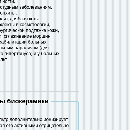
 ногти.
остудным заболеваниям,
онхиты.
лит, дряблая кожа.
фекты в косметологии,
ургической подтяжке кожи,
, сглаживание морщин.
еабилитации больных
льным параличом (для
 гипертонуса) и у больных,
льт.
ы биокерамики
ьтр дополнительно ионизирует
ая его активными отрицательно