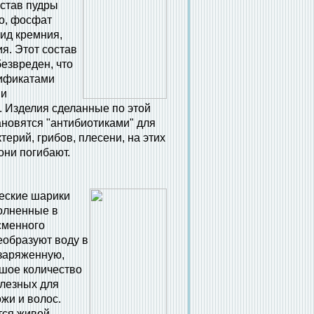
остав пудры
о, фосфат
сид кремния,
я. Этот состав
безвреден, что
тификатами
 и
. Изделия сделанные по этой
ановятся "антибиотиками" для
терий, грибов, плесени, на этих
они погибают.
еские шарики
полненные в
сменного
еобразуют воду в
заряженную,
шое количество
лезных для
ожи и волос.
тся живой,