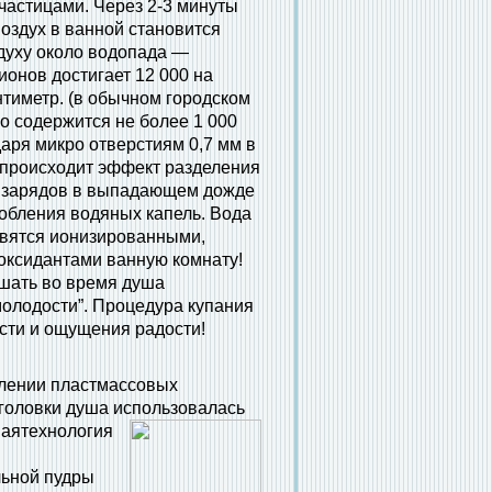
астицами. Через 2-3 минуты
оздух в ванной становится
духу около водопада —
ионов достигает 12 000 на
нтиметр. (в обычном городском
о содержится не более 1 000
даря микро отверстиям 0,7 мм в
 происходит эффект разделения
х зарядов в выпадающем дожде
обления водяных капель. Вода
овятся ионизированными,
оксидантами ванную комнату!
шать во время душа
олодости”. Процедура купания
сти и ощущения радости!
лении пластмассовых
головки душа использовалась
ная
технология
льной пудры