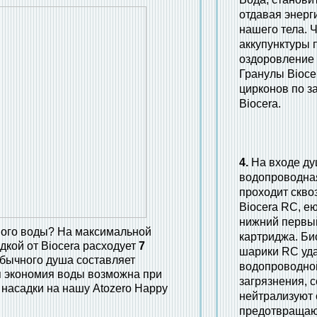
отдавая энерг
нашего тела. 
аккупунктуры 
оздоровление 
Гранулы Bioce
цирконов по з
Biocera.
4.
На входе ду
водопроводна
проходит скво
Biocera RC, е
нижний первы
ного воды? На максимальной
картриджа. Би
кой от Biocera
расходует
7
шарики RC уд
обычного душа составляет
водопроводной
я экономия воды возможна при
загрязнения, с
насадки на нашу Atozero Happy
нейтрализуют 
предотвращаю