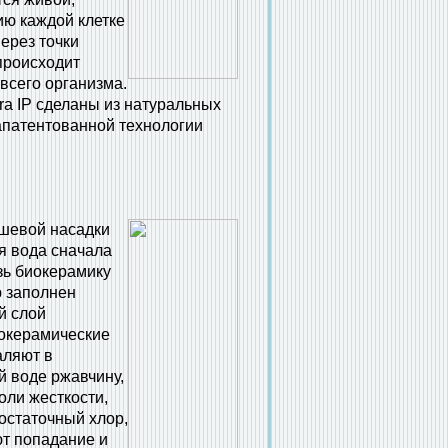
ию каждой клетке
Через точки
происходит
всего организма.
ra IP сделаны из натуральных
апатентованной технологии
шевой насадки
я вода сначала
зь биокерамику
ю заполнен
й слой
окерамические
аляют в
 воде ржавчину,
оли жесткости,
остаточный хлор,
т попадание и