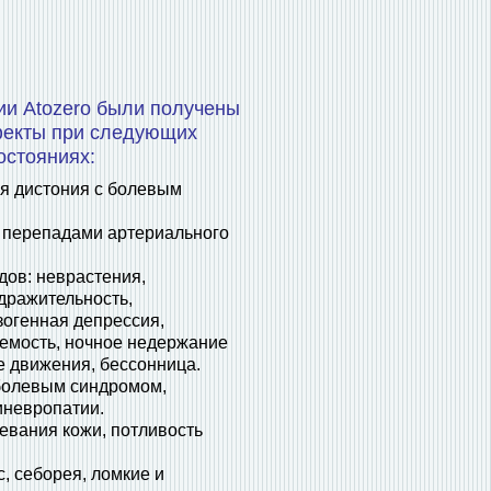
ии Atozero были получены
екты при следующих
остояниях:
ая дистония с болевым
 перепадами артериального
дов: неврастения,
дражительность,
зогенная депрессия,
яемость, ночное недержание
е движения, бессонница.
болевым синдромом,
иневропатии.
евания кожи, потливость
, себорея, ломкие и