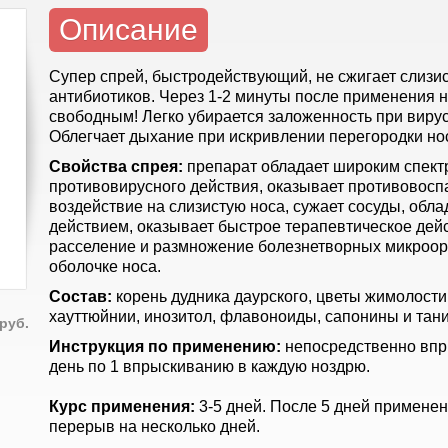
Описание
Супер спрей, быстродействующий, не сжигает слизис
антибиотиков. Через 1-2 минуты после применения 
свободным! Легко убирается заложенность при виру
Облегчает дыхание при искривлении перегородки но
Свойства спрея:
препарат обладает широким спект
противовирусного действия, оказывает противовос
воздействие на слизистую носа, сужает сосуды, об
действием, оказывает быстрое терапевтическое дей
расселение и размножение болезнетворных микроор
оболочке носа.
Состав:
корень дудника даурского, цветы жимолости
хауттюйнии, инозитол, флавоноиды, сапонины и тан
руб.
Инструкция по применению:
непосредственно впры
день по 1 впрыскиванию в каждую ноздрю.
Курс применения:
3-5 дней. После 5 дней примене
перерыв на несколько дней.