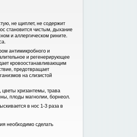
тую, не щиплет, не содержит
нос становится чистым, дыхание
сном и аллергическом рините.
са.
ром антимикробного и
палительное и регенерирующее
ладает кровоостанавливающим
ствие, предотвращает
ганизмов на слизистой
, цветы хризантемы, трава
ины, плоды магнолии, борнеол.
скивается в нос 1-3 раза в
ния необходимо сделать